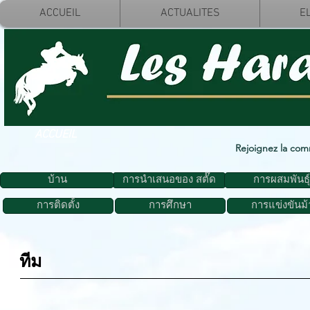
ACCUEIL
ACTUALITES
E
ACCUEIL
Rejoignez la co
บ้าน
การนำเสนอของ สตั๊ด
การผสมพันธุ์
การติดตั้ง
การศึกษา
การแข่งขันม้
ทีม
Morgan LAMBERT
Margaux B