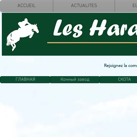
ACCUEIL
ACTUALITES
E
ACCUEIL
Rejoignez la co
ГЛАВНАЯ
Конный завод
СКОТА