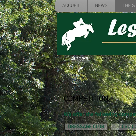
ACCUEIL
NEWS
THE S
ACCUEIL
COMPETITION
We offer the following compet
DRESSAGE CLUB
CSO C