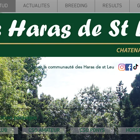
TUD
ACTUALITES
BREEDING
RESULTS
G
Rejoignez la communauté des Haras de st Leu
ition packages :
LUB
CSO AMATEUR
CSO PONYS
HORSE