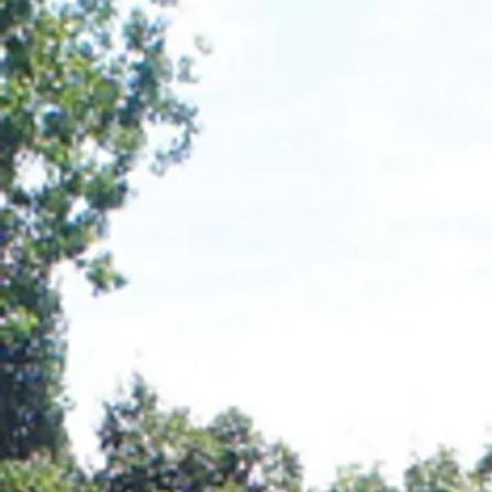
QUARISMA DE LA GIRE
MAE YUNN
KOOIHUSTER
CEULAN
TEAKE
NATHAN
et
et
IRIS
GALEJADE
DES
CARIS