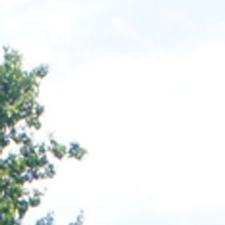
LINARO
DON
et
JUAN
FARIDA
V
DARLING
et
HEIDI
DES
GATIERES